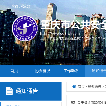
您好 , 欢迎您
重庆市公共安
http://www.cqafxh.com
重庆市渝北区龙塔街道紫园路116号鼎泰公寓4单元
首页
协会概况
工作动态
通知通

首页
>
通知通告
>

通知通告
关于参加第30届