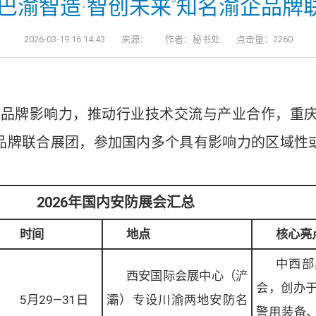
“巴渝智造·智创未来”知名渝企品牌
2026-03-19 16:14:43
来源：
作者：秘书处
点击量：2260
品牌影响力，推动行业技术交流与产业合作，重庆安
企品牌联合展团，参加国内多个具有影响力的区域
2026年国内安防展会汇总
时间
地点
核心亮
中西部
西安国际会展中心（浐
会，创办于
5月29—31日
灞）专设川渝两地安防名
警用装备