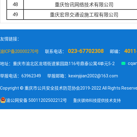
48
重庆怡讯网络技术有限公司
49
重庆宏昂交通设施工程有限公司
友情链接：
023-67702308
4011
渝ICP备20000270号
联系电话：
邮编：

cqan
地址：重庆市渝北区龙塔街道紫园路116号鼎泰公寓4单元5-2
举报电话：63962349
举报邮箱：kexinjijian2002@163.com
Copyright © 重庆市公共安全技术防范协会2019-2022 All Rights Reserv
渝公网安备 50011202502212号
重庆骐帅科技提供技术支持