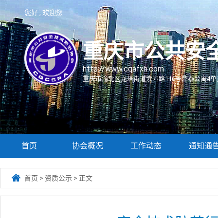
您好 , 欢迎您
重庆市公共安
http://www.cqafxh.com
重庆市渝北区龙塔街道紫园路116号鼎泰公寓4单元
首页
协会概况
工作动态
通知通

首页
>
资质公示
>
正文