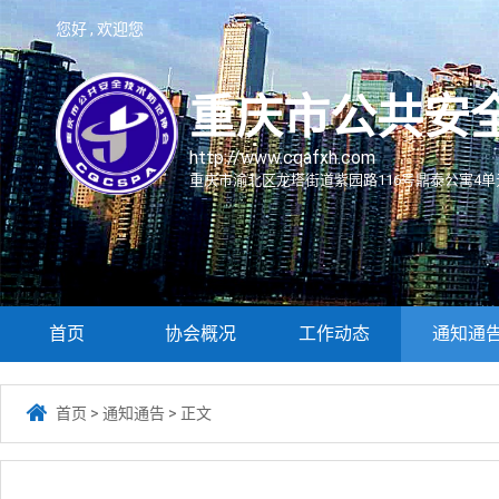
您好 , 欢迎您
重庆市公共安
http://www.cqafxh.com
重庆市渝北区龙塔街道紫园路116号鼎泰公寓4单元
首页
协会概况
工作动态
通知通

首页
>
通知通告
>
正文