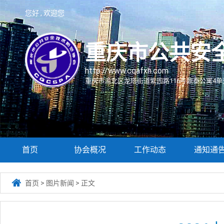
您好 , 欢迎您
重庆市公共安
http://www.cqafxh.com
重庆市渝北区龙塔街道紫园路116号鼎泰公寓4单元
首页
协会概况
工作动态
通知通

首页
>
图片新闻
>
正文