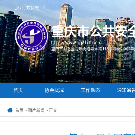
您好 , 欢迎您
重庆市公共安
http://www.cqafxh.com
重庆市渝北区龙塔街道紫园路116号鼎泰公寓4单元
首页
协会概况
工作动态
通知通

首页
>
图片新闻
>
正文