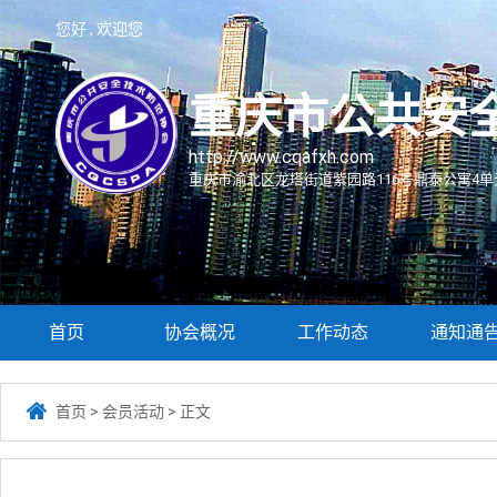
您好 , 欢迎您
重庆市公共安
http://www.cqafxh.com
重庆市渝北区龙塔街道紫园路116号鼎泰公寓4单元
首页
协会概况
工作动态
通知通

首页
>
会员活动
>
正文